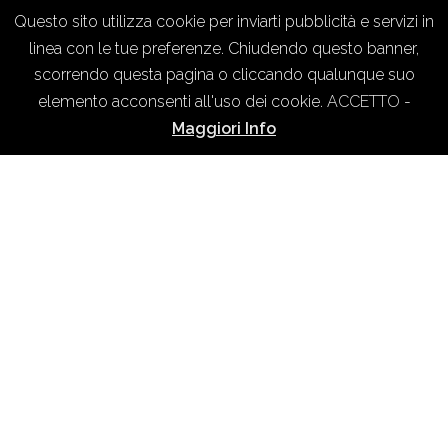
Questo sito utilizza cookie per inviarti pubblicità e servizi in
linea con le tue preferenze. Chiudendo questo banner,
scorrendo questa pagina o cliccando qualunque suo
elemento acconsenti all'uso dei cookie.
ACCETTO
-
Maggiori Info
DOM-INOX
Dom-Inox
nasce da un’idea
imprenditoriale degli attuali amministratori
e titolari, che hanno saputo costruire una
realtà industriale solida e affermata nel
territorio da oltre 25 anni. Il desiderio di